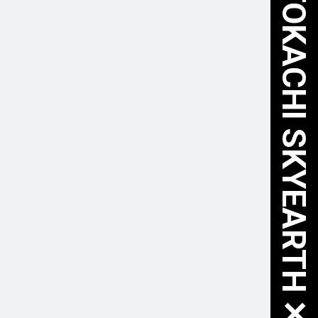
HOKKAIDO TOKACHI SKYEARTH ✕ FURUSATO NOZEI