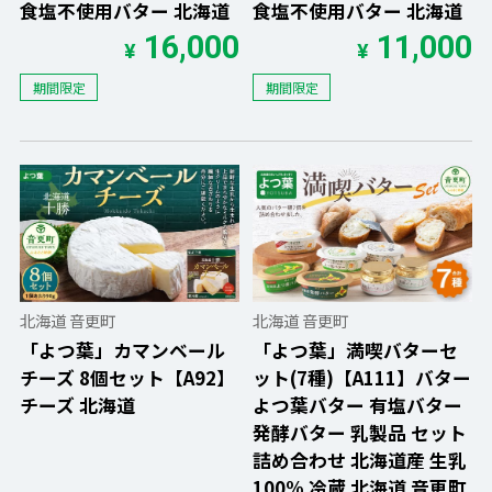
食塩不使用バター 北海道
食塩不使用バター 北海道
16,000
11,000
¥
¥
期間限定
期間限定
北海道 音更町
北海道 音更町
「よつ葉」カマンベール
「よつ葉」満喫バターセ
チーズ 8個セット【A92】
ット(7種)【A111】バター
チーズ 北海道
よつ葉バター 有塩バター
発酵バター 乳製品 セット
詰め合わせ 北海道産 生乳
100% 冷蔵 北海道 音更町