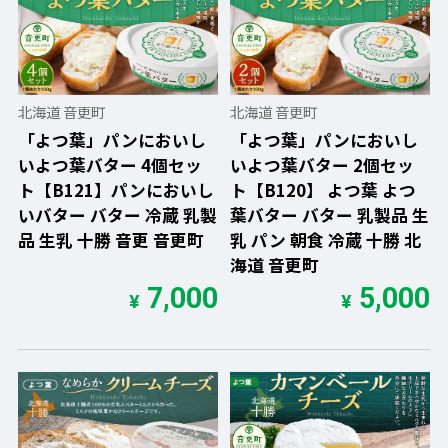
北海道 音更町
北海道 音更町
「よつ葉」パンにおいし
「よつ葉」パンにおいし
いよつ葉バター 4個セッ
いよつ葉バター 2個セッ
ト【B121】パンにおいし
ト【B120】 よつ葉 よつ
いバター バター 冷蔵 乳製
葉バター バター 乳製品 生
品 生乳 十勝 音更 音更町
乳 パン 朝食 冷蔵 十勝 北
海道 音更町
7,000
5,000
¥
¥