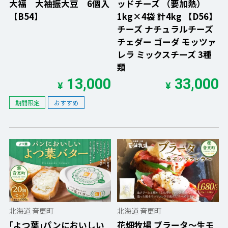
大福 大袖振大豆 6個入
ッドチーズ （要加熱）
【B54】
1kg×4袋 計4kg 【D56】
チーズ ナチュラルチーズ
チェダー ゴーダ モッツァ
レラ ミックスチーズ 3種
類
13,000
33,000
¥
¥
期間限定
おすすめ
北海道 音更町
北海道 音更町
｢よつ葉｣パンにおいしい
花畑牧場 ブラータ〜生モ