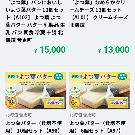
「よつ葉」パンにおいし
「よつ葉」なめらかクリ
いよつ葉バター 12個セッ
ームチーズ 12個セット
ト【A102】 よつ葉 よつ
【A101】 クリームチーズ
葉バター バター 乳製品 生
北海道
乳 パン 朝食 冷蔵 十勝 北
海道 音更町
15,000
13,000
¥
¥
北海道 音更町
北海道 音更町
よつ葉バター（食塩不使
よつ葉バター（食塩不使
用） 10個セット【A98】
用） 6個セット【A97】