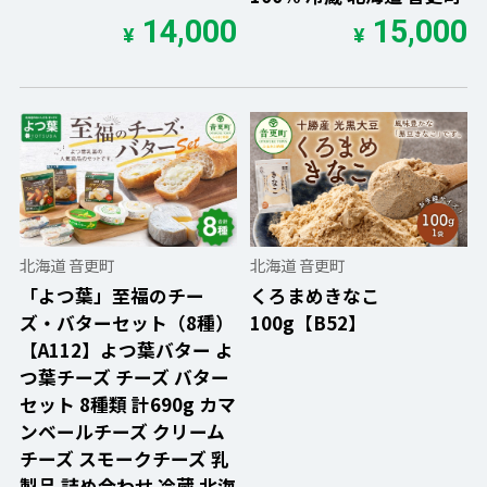
14,000
15,000
¥
¥
北海道 音更町
北海道 音更町
「よつ葉」至福のチー
くろまめきなこ
ズ・バターセット（8種）
100g【B52】
【A112】よつ葉バター よ
つ葉チーズ チーズ バター
セット 8種類 計690g カマ
ンベールチーズ クリーム
チーズ スモークチーズ 乳
製品 詰め合わせ 冷蔵 北海