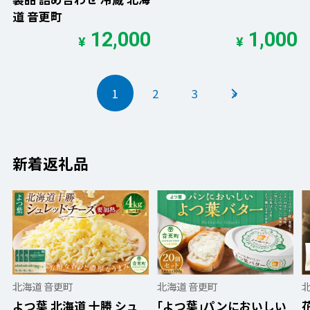
道 音更町
12,000
1,000
¥
¥
1
2
3
»
新着返礼品
北海道 音更町
北海道 音更町
よつ葉 北海道 十勝 シュ
｢よつ葉｣パンにおいしい