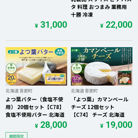
タ 料理 おつまみ 業務用
十勝 冷凍
31,000
22,000
¥
¥
北海道 音更町
北海道 音更町
よつ葉バター（食塩不使
「よつ葉」カマンベール
用） 20個セット【C78】
チーズ 12個セット
食塩不使用バター 北海道
【C74】 チーズ 北海道
28,000
19,000
¥
¥
期間限定