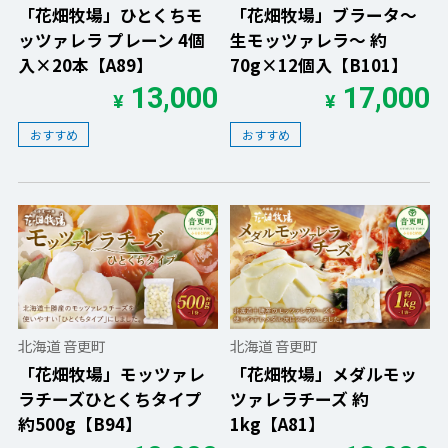
「花畑牧場」ひとくちモ
「花畑牧場」ブラータ〜
ッツァレラ プレーン 4個
生モッツァレラ〜 約
入×20本【A89】
70g×12個入【B101】
13,000
17,000
¥
¥
おすすめ
おすすめ
北海道 音更町
北海道 音更町
「花畑牧場」モッツァレ
「花畑牧場」メダルモッ
ラチーズひとくちタイプ
ツァレラチーズ 約
約500g【B94】
1kg【A81】