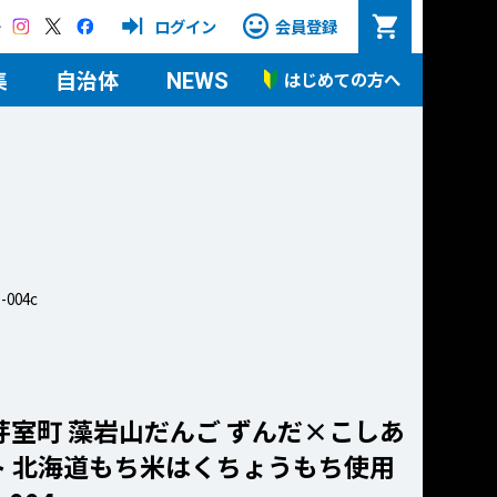
Instagram
X
Facebook
ログイン
会員登録
集
自治体
はじめての方へ
NEWS
004c
芽室町 藻岩山だんご ずんだ×こしあ
ト 北海道もち米はくちょうもち使用