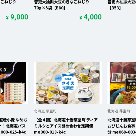
なこねじり
音更大袖振大豆のきなこねじり
音更大袖振大豆の
70g×5袋【B80】
【B53】
9,000
4,000
¥
¥
北海道 芽室町
北海道 芽室町
道産小麦 ゆめち
【全４回】北海道十勝芽室町 ディア
北海道十勝芽室
ティ！北海道パス
ミルクとアイス詰め合わせ定期便
おびじんお食事ク
000-025-k4c
me000-018-k4c
分 me068-003