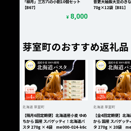
「柳月」三方六の小割10個セット
音更大袖振大豆のき
【B67】
70g×12袋【B81】
8,000
¥
芽室町のおすすめ返礼品
北海道 芽室町
北海道 芽室町
【隔月6回定期便】北海道産小麦 ゆめ
【全4回定期便】北海
ちから 国産 スパゲッティ！北海道パ
から 国産 スパゲッ
スタ 270g × 4袋 me000-024-k6c
タ 270g × 20袋 me