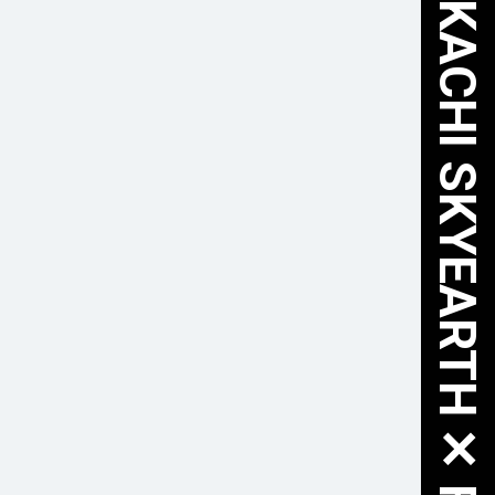
HOKKAIDO TOKACHI SKYEARTH ✕ FURUSATO NOZEI