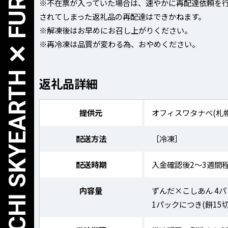
HOKKAIDO TOKACHI SKYEARTH ✕ FURUSATO NOZEI
※不在票が入っていた場合は、速やかに再配達依頼を
されてしまった返礼品の再配達はできかねます。
※解凍後はお早めにお召し上がりください。
※再冷凍は品質が変わる為、おやめください。
返礼品詳細
提供元
オフィスワタナベ(札
配送方法
［冷凍］
配送時期
入金確認後2〜3週間
内容量
ずんだ×こしあん 4パ
1パックにつき(餅15切