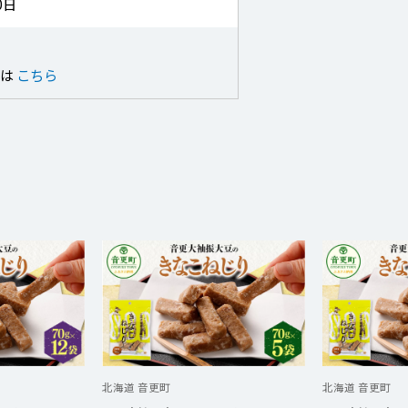
0日
せは
こちら
北海道 音更町
北海道 音更町