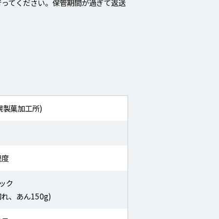
行ってください。保管期間が過ぎて返送
幌製菓加工所)
程度
ック
れ、あん150g)