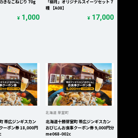
きなこねじり 70g
「柳月」オリジナルスイーツセット 7
種 【A08】
1,000
17,000
¥
¥
北海道 芽室町
町 帯広ジンギスカン
北海道十勝芽室町 帯広ジンギスカン
ーポン券 18,000円
おびじんお食事クーポン券 9,000円分
c
me068-002c