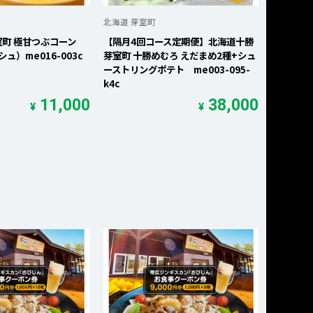
北海道 芽室町
室町 極甘つぶコーン
【隔月4回コース定期便】北海道十勝
ュ）me016-003c
芽室町 十勝めむろ えだまめ2種+シュ
ーストリングポテト me003-095-
k4c
11,000
38,000
¥
¥