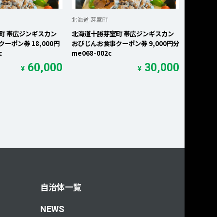
北海道 芽室町
町 帯広ジンギスカン
北海道十勝芽室町 帯広ジンギスカン
ーポン券 18,000円
おびじんお食事クーポン券 9,000円分
c
me068-002c
60,000
30,000
¥
¥
自治体一覧
NEWS