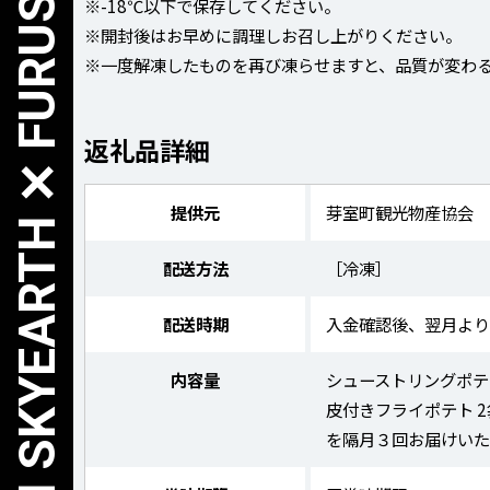
HOKKAIDO TOKACHI SKYEARTH ✕ FURUSATO NOZEI
※-18℃以下で保存してください。
※開封後はお早めに調理しお召し上がりください。
※一度解凍したものを再び凍らせますと、品質が変わ
返礼品詳細
提供元
芽室町観光物産協会
配送方法
［冷凍］
配送時期
入金確認後、翌月より
内容量
シューストリングポテ
皮付きフライポテト 2
を隔月３回お届けいた