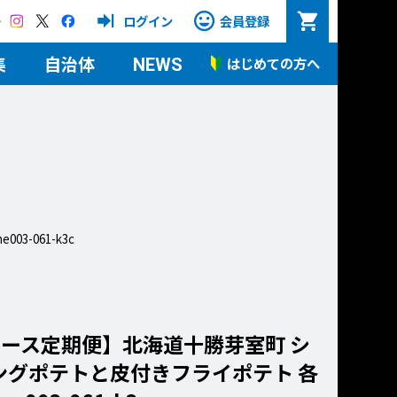
Instagram
X
Facebook
ログイン
会員登録
集
自治体
はじめての方へ
NEWS
-061-k3c
コース定期便】北海道十勝芽室町 シ
ングポテトと皮付きフライポテト 各