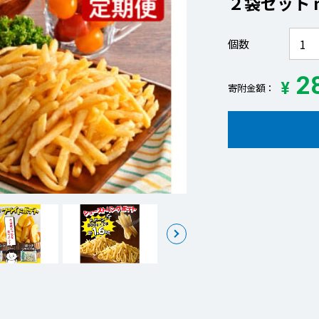
２袋セット me
個数
28
¥
寄附金額