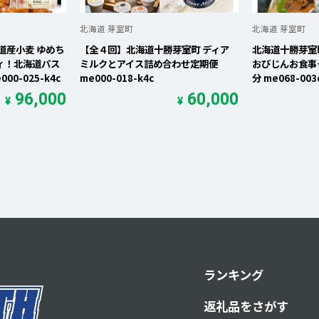
北海道 芽室町
北海道 芽室町
道産小麦 ゆめち
【全４回】北海道十勝芽室町 ディア
北海道十勝芽室
ティ！北海道パス
ミルクとアイス詰め合わせ定期便
おびじんお食事ク
000-025-k4c
me000-018-k4c
分 me068-003
96,000
60,000
¥
¥
ランキング
返礼品をさがす