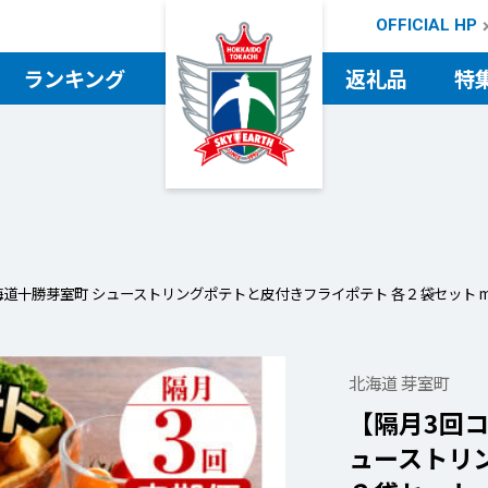
OFFICIAL HP
ランキング
返礼品
特
検索
十勝芽室町 シューストリングポテトと皮付きフライポテト 各２袋セット me003
北海道 芽室町
【隔月3回
ューストリ